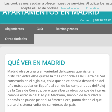
Las cookies nos ayudan a ofrecer nuestros servicios. Al utilizarlos, ust
acepta el uso de cookies.
Más información
Entendido
APARTAMENTOS EN MADRID
Contacto
902 07 02 42
|
Alojamientos
Guía
Barrios y zonas
Otras ciudades
QUÉ VER EN MADRID
Madrid ofrece una gran variedad de lugares que visitar y
disfrutar, entre ellos quizás la más conocida es la Puerta del Sol,
construida en el siglo XIX, en la que se celebra la despedida del
año más popular en España al son de las campanadas del Reloj
de la Casa de Correos, pero que alberga otros puntos de interés
como la estatua del Oso y el Madroño, símbolo de la ciudad, y
además se puede pisar el Kilómetro Cero, punto desde el que
parte el sistema radial de carreteras del país.